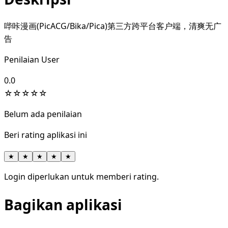
哔咔漫画(PicACG/Bika/Pica)第三方跨平台客户端，清爽无广
告
Penilaian User
0.0
☆
☆
☆
☆
☆
Belum ada penilaian
Beri rating aplikasi ini
★
★
★
★
★
Login diperlukan untuk memberi rating.
Bagikan aplikasi