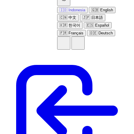
🇮🇩 Indonesia
🇬🇧 English
🇨🇳 中文
🇯🇵 日本語
🇰🇷 한국어
🇪🇸 Español
🇫🇷 Français
🇩🇪 Deutsch