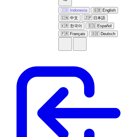
🇮🇩 Indonesia
🇬🇧 English
🇨🇳 中文
🇯🇵 日本語
🇰🇷 한국어
🇪🇸 Español
🇫🇷 Français
🇩🇪 Deutsch