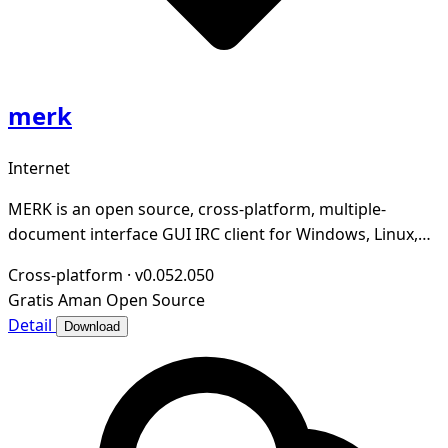
merk
Internet
MERK is an open source, cross-platform, multiple-
document interface GUI IRC client for Windows, Linux,
and macOS written in Python, PyQt5, and Twisted
Cross-platform
·
v0.052.050
Gratis
Aman
Open Source
Detail
Download