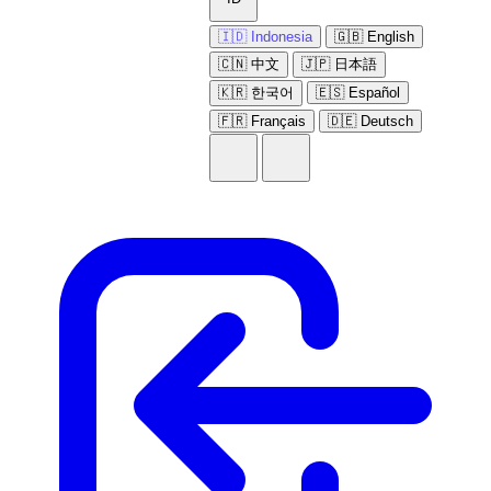
🇮🇩 Indonesia
🇬🇧 English
🇨🇳 中文
🇯🇵 日本語
🇰🇷 한국어
🇪🇸 Español
🇫🇷 Français
🇩🇪 Deutsch