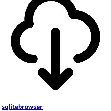
sqlitebrowser