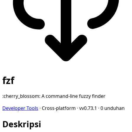
fzf
:cherry_blossom: A command-line fuzzy finder
Developer Tools
·
Cross-platform
·
vv0.73.1
·
0 unduhan
Deskripsi