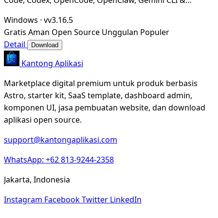
Hermes Agent. Only official website: ccswitch.i
Windows
·
vv3.16.5
Gratis
Aman
Open Source
Unggulan
Populer
Detail
Download
Kantong Aplikasi
Marketplace digital premium untuk produk berbasis
Astro, starter kit, SaaS template, dashboard admin,
komponen UI, jasa pembuatan website, dan download
aplikasi open source.
support@kantongaplikasi.com
WhatsApp: +62 813-9244-2358
Jakarta, Indonesia
Instagram
Facebook
Twitter
LinkedIn