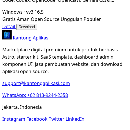
Hermes Agent. Only official website: ccswitch.i
Windows
·
vv3.16.5
Gratis
Aman
Open Source
Unggulan
Populer
Detail
Download
Kantong Aplikasi
Marketplace digital premium untuk produk berbasis
Astro, starter kit, SaaS template, dashboard admin,
komponen UI, jasa pembuatan website, dan download
aplikasi open source.
support@kantongaplikasi.com
WhatsApp: +62 813-9244-2358
Jakarta, Indonesia
Instagram
Facebook
Twitter
LinkedIn