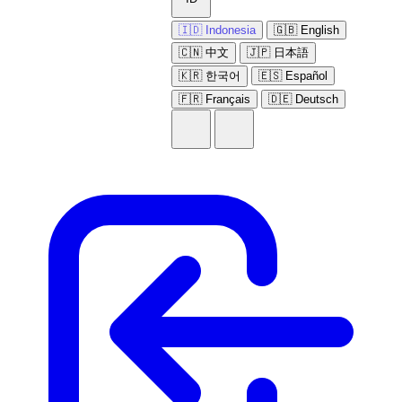
🇮🇩 Indonesia
🇬🇧 English
🇨🇳 中文
🇯🇵 日本語
🇰🇷 한국어
🇪🇸 Español
🇫🇷 Français
🇩🇪 Deutsch