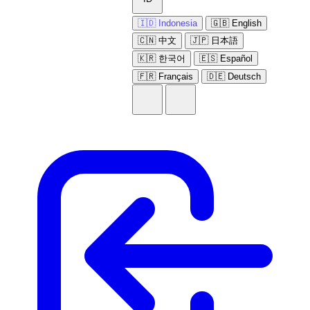
🇮🇩 Indonesia
🇬🇧 English
🇨🇳 中文
🇯🇵 日本語
🇰🇷 한국어
🇪🇸 Español
🇫🇷 Français
🇩🇪 Deutsch