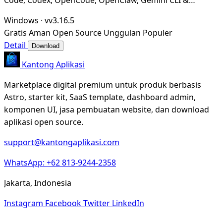
Hermes Agent. Only official website: ccswitch.i
Windows
·
vv3.16.5
Gratis
Aman
Open Source
Unggulan
Populer
Detail
Download
Kantong Aplikasi
Marketplace digital premium untuk produk berbasis
Astro, starter kit, SaaS template, dashboard admin,
komponen UI, jasa pembuatan website, dan download
aplikasi open source.
support@kantongaplikasi.com
WhatsApp: +62 813-9244-2358
Jakarta, Indonesia
Instagram
Facebook
Twitter
LinkedIn