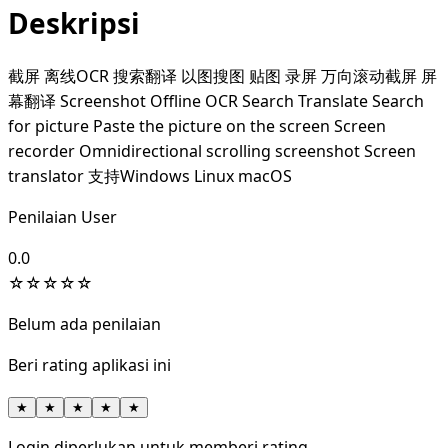
Deskripsi
截屏 离线OCR 搜索翻译 以图搜图 贴图 录屏 万向滚动截屏 屏
幕翻译 Screenshot Offline OCR Search Translate Search
for picture Paste the picture on the screen Screen
recorder Omnidirectional scrolling screenshot Screen
translator 支持Windows Linux macOS
Penilaian User
0.0
☆
☆
☆
☆
☆
Belum ada penilaian
Beri rating aplikasi ini
★
★
★
★
★
Login diperlukan untuk memberi rating.