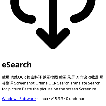
eSearch
截屏 离线OCR 搜索翻译 以图搜图 贴图 录屏 万向滚动截屏 屏
幕翻译 Screenshot Offline OCR Search Translate Search
for picture Paste the picture on the screen Screen re
Windows Software
·
Linux
·
v15.3.3
·
0 unduhan