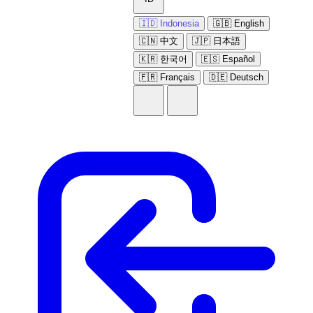
🇮🇩 Indonesia
🇬🇧 English
🇨🇳 中文
🇯🇵 日本語
🇰🇷 한국어
🇪🇸 Español
🇫🇷 Français
🇩🇪 Deutsch