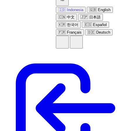
🇮🇩 Indonesia
🇬🇧 English
🇨🇳 中文
🇯🇵 日本語
🇰🇷 한국어
🇪🇸 Español
🇫🇷 Français
🇩🇪 Deutsch