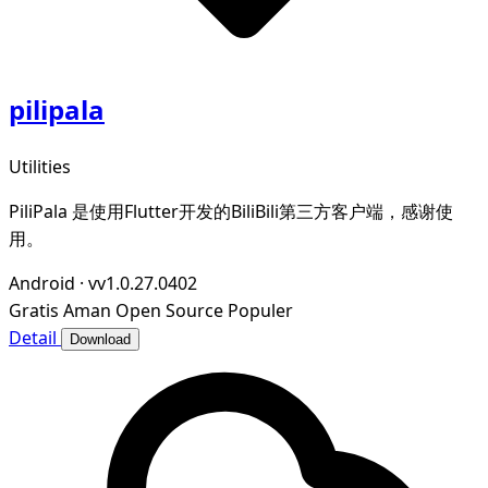
pilipala
Utilities
PiliPala 是使用Flutter开发的BiliBili第三方客户端，感谢使
用。
Android
·
vv1.0.27.0402
Gratis
Aman
Open Source
Populer
Detail
Download