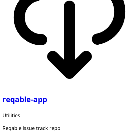
reqable-app
Utilities
Reqable issue track repo