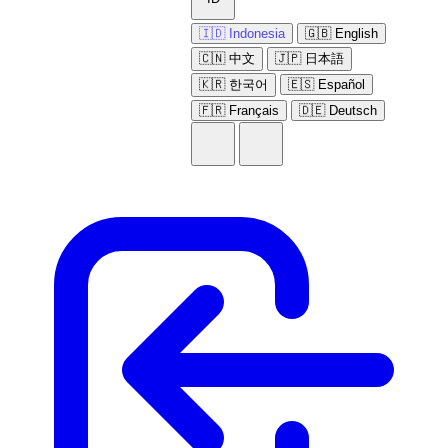
🇮🇩 Indonesia
🇬🇧 English
🇨🇳 中文
🇯🇵 日本語
🇰🇷 한국어
🇪🇸 Español
🇫🇷 Français
🇩🇪 Deutsch