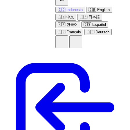
🇮🇩 Indonesia
🇬🇧 English
🇨🇳 中文
🇯🇵 日本語
🇰🇷 한국어
🇪🇸 Español
🇫🇷 Français
🇩🇪 Deutsch