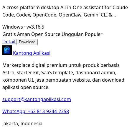
A cross-platform desktop All-in-One assistant for Claude
Code, Codex, OpenCode, OpenClaw, Gemini CLI &
Hermes Agent. Only official website: ccswitch.i
Windows
·
vv3.16.5
Gratis
Aman
Open Source
Unggulan
Populer
Detail
Download
Kantong Aplikasi
Marketplace digital premium untuk produk berbasis
Astro, starter kit, SaaS template, dashboard admin,
komponen UI, jasa pembuatan website, dan download
aplikasi open source.
support@kantongaplikasi.com
WhatsApp: +62 813-9244-2358
Jakarta, Indonesia