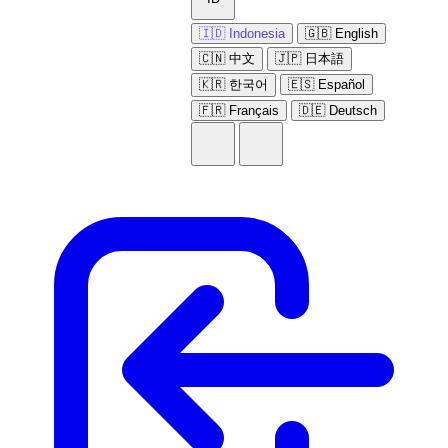
🇮🇩 Indonesia
🇬🇧 English
🇨🇳 中文
🇯🇵 日本語
🇰🇷 한국어
🇪🇸 Español
🇫🇷 Français
🇩🇪 Deutsch