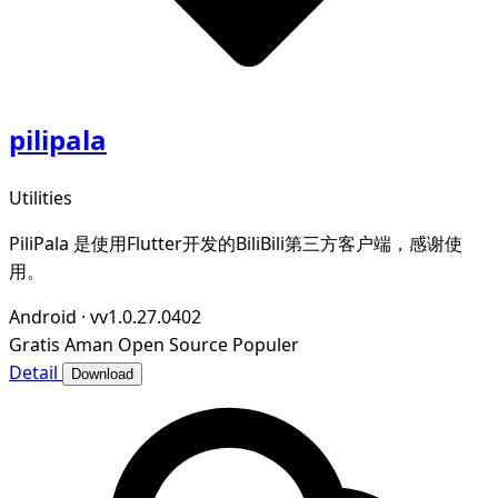
pilipala
Utilities
PiliPala 是使用Flutter开发的BiliBili第三方客户端，感谢使
用。
Android
·
vv1.0.27.0402
Gratis
Aman
Open Source
Populer
Detail
Download