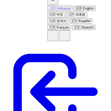
🇮🇩 Indonesia
🇬🇧 English
🇨🇳 中文
🇯🇵 日本語
🇰🇷 한국어
🇪🇸 Español
🇫🇷 Français
🇩🇪 Deutsch