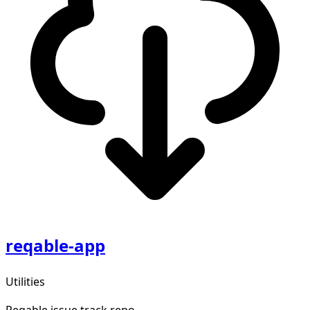
reqable-app
Utilities
Reqable issue track repo