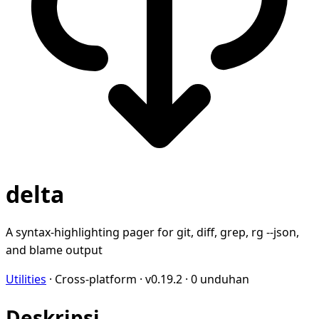
delta
A syntax-highlighting pager for git, diff, grep, rg --json,
and blame output
Utilities
·
Cross-platform
·
v0.19.2
·
0 unduhan
Deskripsi