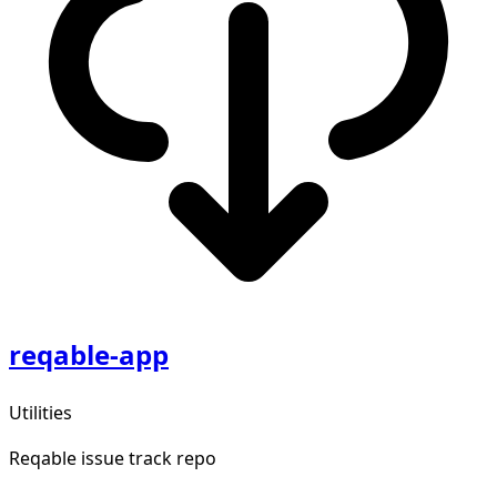
reqable-app
Utilities
Reqable issue track repo