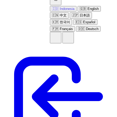
🇮🇩 Indonesia
🇬🇧 English
🇨🇳 中文
🇯🇵 日本語
🇰🇷 한국어
🇪🇸 Español
🇫🇷 Français
🇩🇪 Deutsch