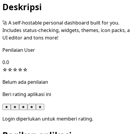
Deskripsi
🚀 A self-hostable personal dashboard built for you.
Includes status-checking, widgets, themes, icon packs, a
UI editor and tons more!
Penilaian User
0.0
☆
☆
☆
☆
☆
Belum ada penilaian
Beri rating aplikasi ini
★
★
★
★
★
Login diperlukan untuk memberi rating.