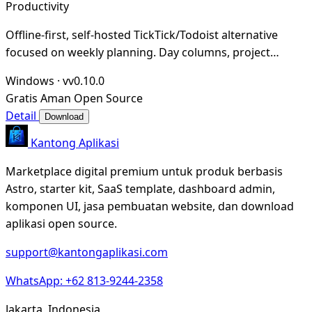
Productivity
Offline-first, self-hosted TickTick/Todoist alternative
focused on weekly planning. Day columns, project
boards, drag & drop, Vim keybindings, and an
Windows
·
vv0.10.0
Gratis
Aman
Open Source
Detail
Download
Kantong Aplikasi
Marketplace digital premium untuk produk berbasis
Astro, starter kit, SaaS template, dashboard admin,
komponen UI, jasa pembuatan website, dan download
aplikasi open source.
support@kantongaplikasi.com
WhatsApp: +62 813-9244-2358
Jakarta, Indonesia