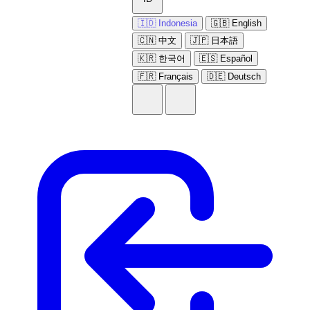
🇮🇩 Indonesia
🇬🇧 English
🇨🇳 中文
🇯🇵 日本語
🇰🇷 한국어
🇪🇸 Español
🇫🇷 Français
🇩🇪 Deutsch