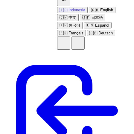
🇮🇩 Indonesia
🇬🇧 English
🇨🇳 中文
🇯🇵 日本語
🇰🇷 한국어
🇪🇸 Español
🇫🇷 Français
🇩🇪 Deutsch