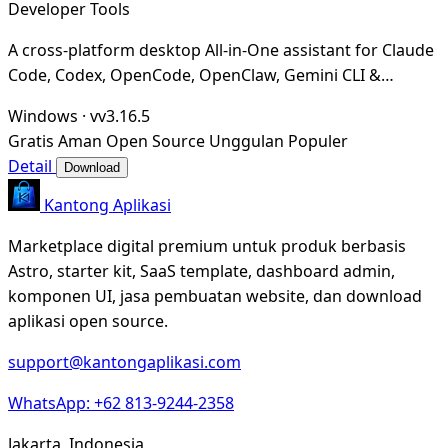
Developer Tools
A cross-platform desktop All-in-One assistant for Claude
Code, Codex, OpenCode, OpenClaw, Gemini CLI &
Hermes Agent. Only official website: ccswitch.i
Windows
·
vv3.16.5
Gratis
Aman
Open Source
Unggulan
Populer
Detail
Download
Kantong Aplikasi
Marketplace digital premium untuk produk berbasis
Astro, starter kit, SaaS template, dashboard admin,
komponen UI, jasa pembuatan website, dan download
aplikasi open source.
support@kantongaplikasi.com
WhatsApp: +62 813-9244-2358
Jakarta, Indonesia