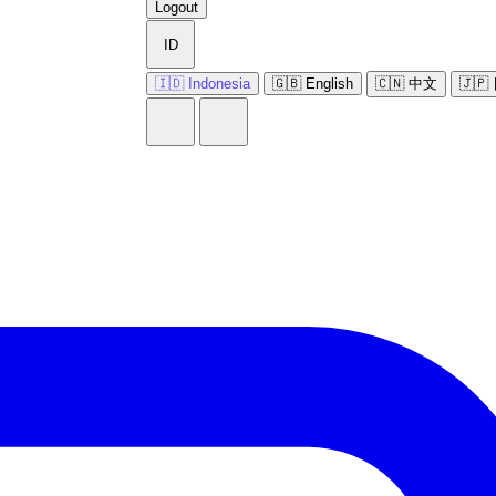
Logout
ID
🇮🇩 Indonesia
🇬🇧 English
🇨🇳 中文
🇯