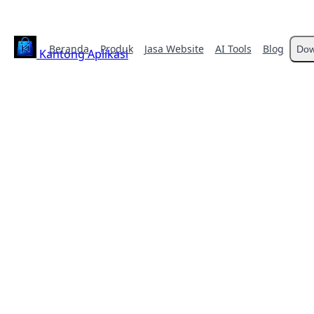
Beranda
Produk
Jasa Website
AI Tools
Blog
Dow
Kantong Aplikasi