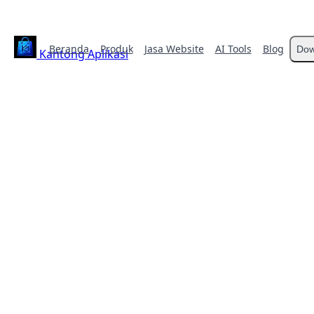
Beranda
Produk
Jasa Website
AI Tools
Blog
Dow
Kantong Aplikasi