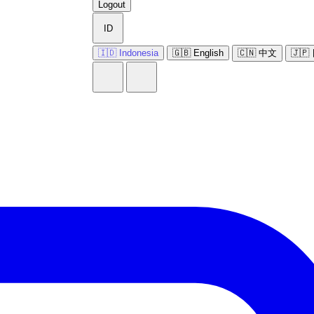
Logout
ID
🇮🇩 Indonesia
🇬🇧 English
🇨🇳 中文
🇯