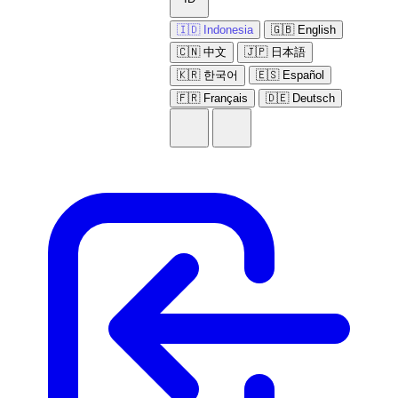
🇮🇩 Indonesia
🇬🇧 English
🇨🇳 中文
🇯🇵 日本語
🇰🇷 한국어
🇪🇸 Español
🇫🇷 Français
🇩🇪 Deutsch