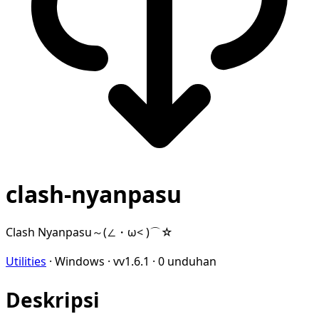
clash-nyanpasu
Clash Nyanpasu～(∠・ω< )⌒☆​
Utilities
·
Windows
·
vv1.6.1
·
0 unduhan
Deskripsi