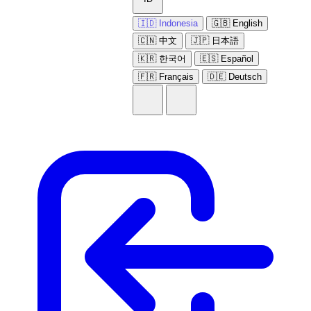
🇮🇩 Indonesia
🇬🇧 English
🇨🇳 中文
🇯🇵 日本語
🇰🇷 한국어
🇪🇸 Español
🇫🇷 Français
🇩🇪 Deutsch