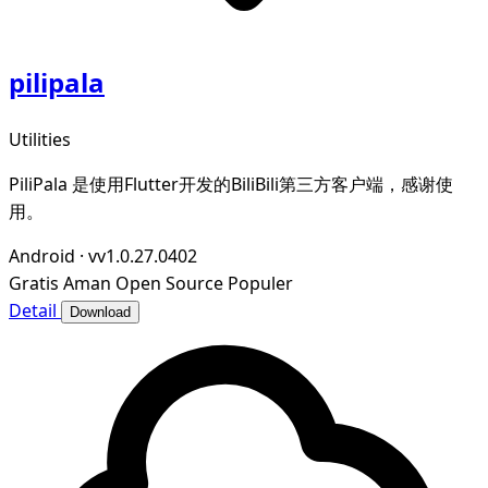
pilipala
Utilities
PiliPala 是使用Flutter开发的BiliBili第三方客户端，感谢使
用。
Android
·
vv1.0.27.0402
Gratis
Aman
Open Source
Populer
Detail
Download