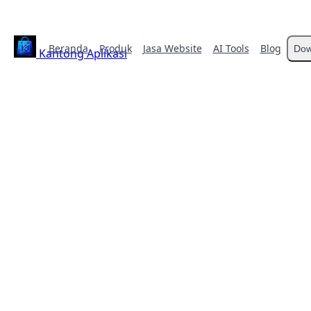
Beranda
Produk
Jasa Website
AI Tools
Blog
Dow
Kantong Aplikasi