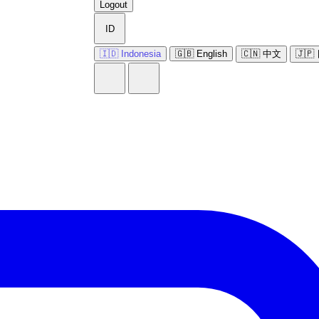
Logout
ID
🇮🇩 Indonesia
🇬🇧 English
🇨🇳 中文
🇯