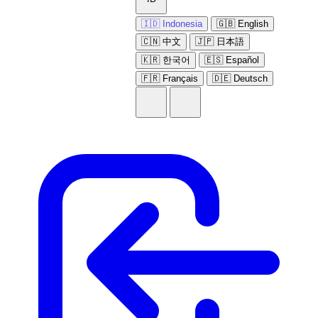
🇮🇩 Indonesia
🇬🇧 English
🇨🇳 中文
🇯🇵 日本語
🇰🇷 한국어
🇪🇸 Español
🇫🇷 Français
🇩🇪 Deutsch