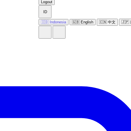
Logout
ID
🇮🇩 Indonesia
🇬🇧 English
🇨🇳 中文
🇯