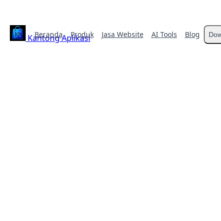
Beranda
Produk
Jasa Website
AI Tools
Blog
Dow
Kantong Aplikasi