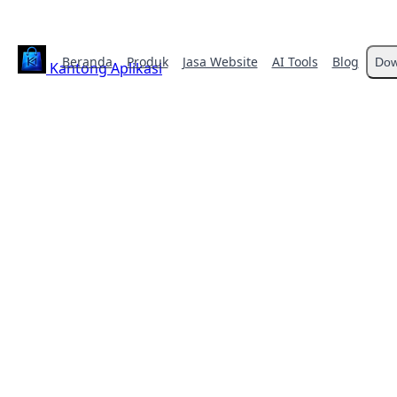
Beranda
Produk
Jasa Website
AI Tools
Blog
Dow
Kantong Aplikasi