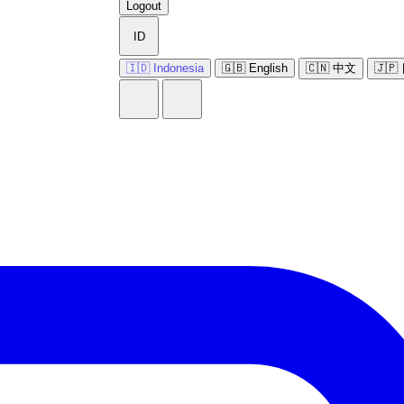
Logout
ID
🇮🇩 Indonesia
🇬🇧 English
🇨🇳 中文
🇯