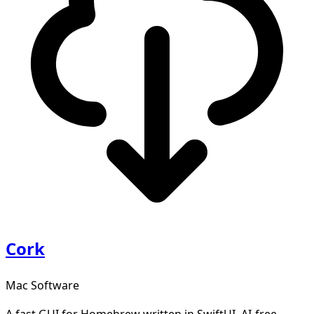
Cork
Mac Software
A fast GUI for Homebrew written in SwiftUI, AI-free