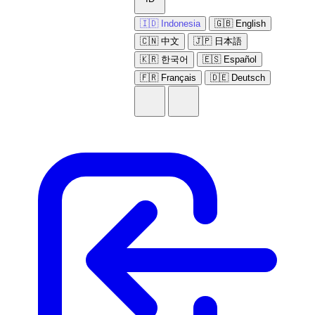
🇮🇩 Indonesia
🇬🇧 English
🇨🇳 中文
🇯🇵 日本語
🇰🇷 한국어
🇪🇸 Español
🇫🇷 Français
🇩🇪 Deutsch