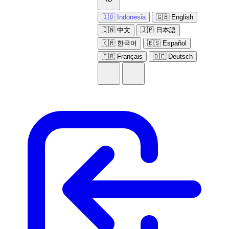
🇮🇩 Indonesia
🇬🇧 English
🇨🇳 中文
🇯🇵 日本語
🇰🇷 한국어
🇪🇸 Español
🇫🇷 Français
🇩🇪 Deutsch