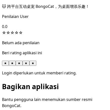
🐱 跨平台互动桌宠 BongoCat，为桌面增添乐趣！
Penilaian User
0.0
☆
☆
☆
☆
☆
Belum ada penilaian
Beri rating aplikasi ini
★
★
★
★
★
Login diperlukan untuk memberi rating.
Bagikan aplikasi
Bantu pengguna lain menemukan sumber resmi
BongoCat.