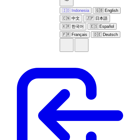
🇮🇩 Indonesia
🇬🇧 English
🇨🇳 中文
🇯🇵 日本語
🇰🇷 한국어
🇪🇸 Español
🇫🇷 Français
🇩🇪 Deutsch