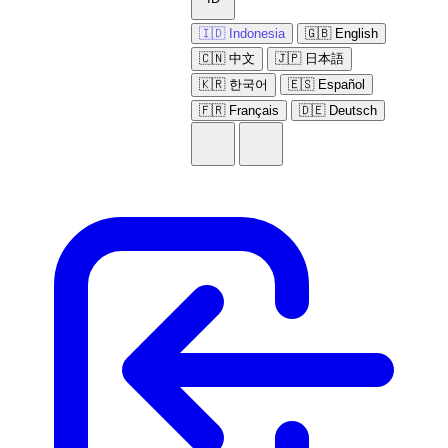
🇮🇩 Indonesia
🇬🇧 English
🇨🇳 中文
🇯🇵 日本語
🇰🇷 한국어
🇪🇸 Español
🇫🇷 Français
🇩🇪 Deutsch