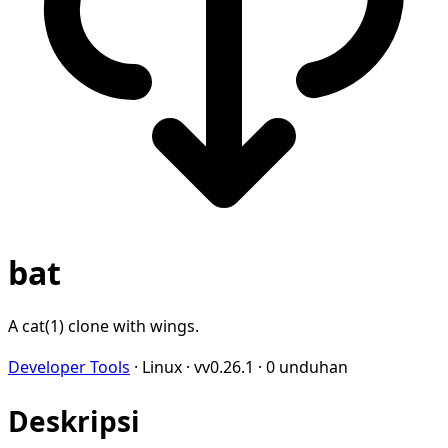
bat
A cat(1) clone with wings.
Developer Tools
·
Linux
·
vv0.26.1
·
0 unduhan
Deskripsi