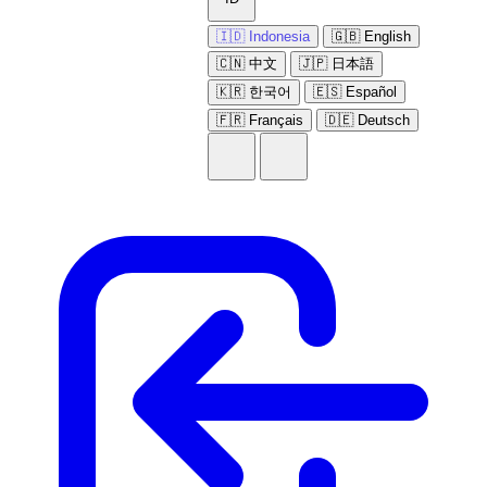
🇮🇩 Indonesia
🇬🇧 English
🇨🇳 中文
🇯🇵 日本語
🇰🇷 한국어
🇪🇸 Español
🇫🇷 Français
🇩🇪 Deutsch