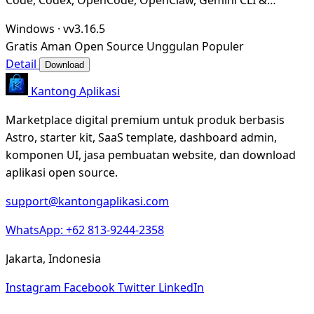
Hermes Agent. Only official website: ccswitch.i
Windows
·
vv3.16.5
Gratis
Aman
Open Source
Unggulan
Populer
Detail
Download
Kantong Aplikasi
Marketplace digital premium untuk produk berbasis
Astro, starter kit, SaaS template, dashboard admin,
komponen UI, jasa pembuatan website, dan download
aplikasi open source.
support@kantongaplikasi.com
WhatsApp: +62 813-9244-2358
Jakarta, Indonesia
Instagram
Facebook
Twitter
LinkedIn