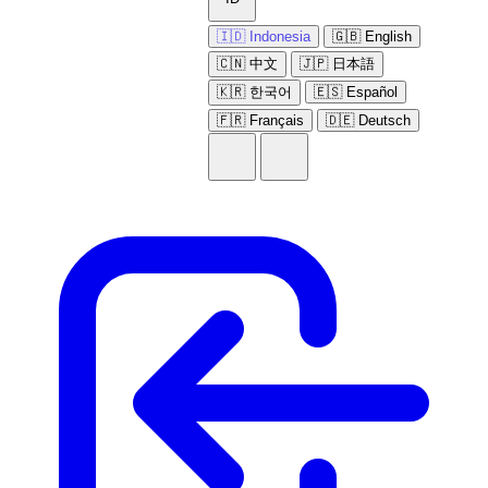
🇮🇩 Indonesia
🇬🇧 English
🇨🇳 中文
🇯🇵 日本語
🇰🇷 한국어
🇪🇸 Español
🇫🇷 Français
🇩🇪 Deutsch