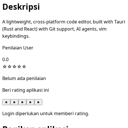
Deskripsi
A lightweight, cross-platform code editor, built with Tauri
(Rust and React) with Git support, AI agents, vim
keybindings.
Penilaian User
0.0
☆
☆
☆
☆
☆
Belum ada penilaian
Beri rating aplikasi ini
★
★
★
★
★
Login diperlukan untuk memberi rating.