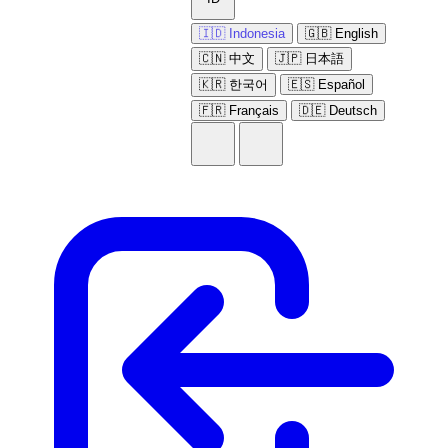
🇮🇩 Indonesia
🇬🇧 English
🇨🇳 中文
🇯🇵 日本語
🇰🇷 한국어
🇪🇸 Español
🇫🇷 Français
🇩🇪 Deutsch