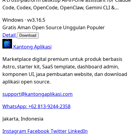
Code, Codex, OpenCode, OpenClaw, Gemini CLI &
Hermes Agent. Only official website: ccswitch.i
Windows
·
vv3.16.5
Gratis
Aman
Open Source
Unggulan
Populer
Detail
Download
Kantong Aplikasi
Marketplace digital premium untuk produk berbasis
Astro, starter kit, SaaS template, dashboard admin,
komponen UI, jasa pembuatan website, dan download
aplikasi open source.
support@kantongaplikasi.com
WhatsApp: +62 813-9244-2358
Jakarta, Indonesia
Instagram
Facebook
Twitter
LinkedIn