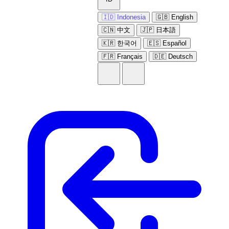
🇮🇩 Indonesia
🇬🇧 English
🇨🇳 中文
🇯🇵 日本語
🇰🇷 한국어
🇪🇸 Español
🇫🇷 Français
🇩🇪 Deutsch