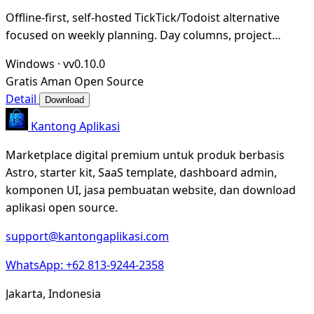
Offline-first, self-hosted TickTick/Todoist alternative
focused on weekly planning. Day columns, project
boards, drag & drop, Vim keybindings, and an
Windows
·
vv0.10.0
Gratis
Aman
Open Source
Detail
Download
Kantong Aplikasi
Marketplace digital premium untuk produk berbasis
Astro, starter kit, SaaS template, dashboard admin,
komponen UI, jasa pembuatan website, dan download
aplikasi open source.
support@kantongaplikasi.com
WhatsApp: +62 813-9244-2358
Jakarta, Indonesia