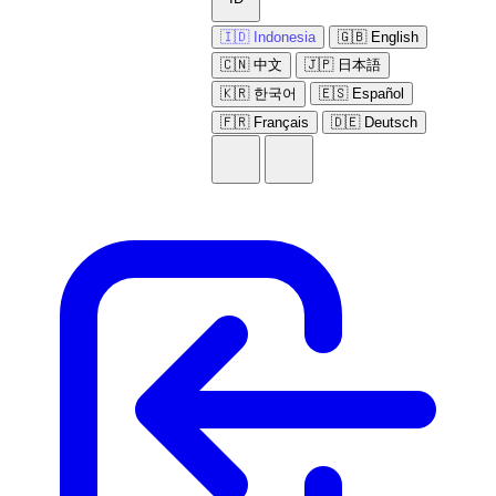
🇮🇩 Indonesia
🇬🇧 English
🇨🇳 中文
🇯🇵 日本語
🇰🇷 한국어
🇪🇸 Español
🇫🇷 Français
🇩🇪 Deutsch