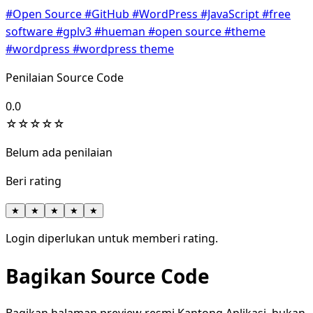
#Open Source
#GitHub
#WordPress
#JavaScript
#free
software
#gplv3
#hueman
#open source
#theme
#wordpress
#wordpress theme
Penilaian Source Code
0.0
☆
☆
☆
☆
☆
Belum ada penilaian
Beri rating
★
★
★
★
★
Login diperlukan untuk memberi rating.
Bagikan Source Code
Bagikan halaman preview resmi Kantong Aplikasi, bukan