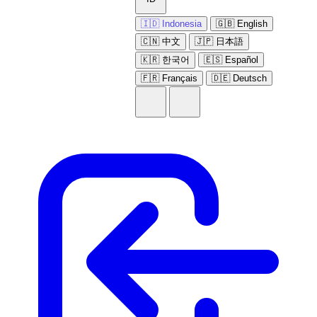
🇮🇩 Indonesia
🇬🇧 English
🇨🇳 中文
🇯🇵 日本語
🇰🇷 한국어
🇪🇸 Español
🇫🇷 Français
🇩🇪 Deutsch