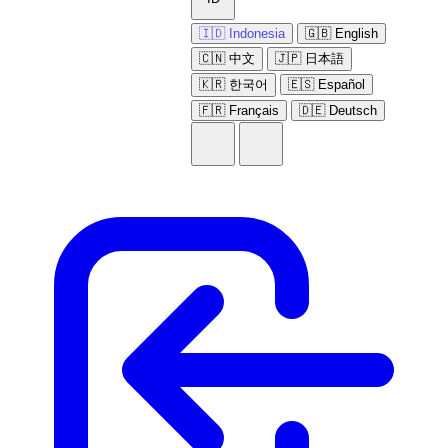
🇮🇩 Indonesia
🇬🇧 English
🇨🇳 中文
🇯🇵 日本語
🇰🇷 한국어
🇪🇸 Español
🇫🇷 Français
🇩🇪 Deutsch