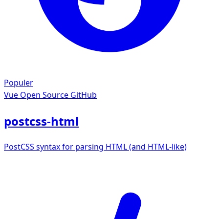
Populer
Vue
Open Source GitHub
postcss-html
PostCSS syntax for parsing HTML (and HTML-like)