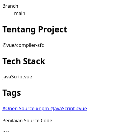
Branch
main
Tentang Project
@vue/compiler-sfc
Tech Stack
JavaScript
vue
Tags
#Open Source
#npm
#JavaScript
#vue
Penilaian Source Code