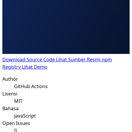
Download Source Code
Lihat Sumber Resmi npm
Registry
Lihat Demo
Author
GitHub Actions
Lisensi
MIT
Bahasa
JavaScript
Open Issues
0