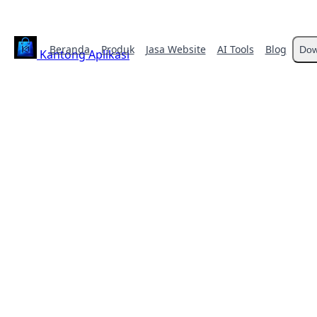
Beranda
Produk
Jasa Website
AI Tools
Blog
Dow
Kantong Aplikasi