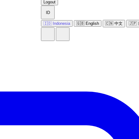
Logout
ID
🇮🇩 Indonesia
🇬🇧 English
🇨🇳 中文
🇯