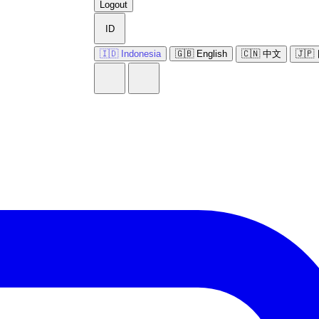
Logout
ID
🇮🇩 Indonesia
🇬🇧 English
🇨🇳 中文
🇯