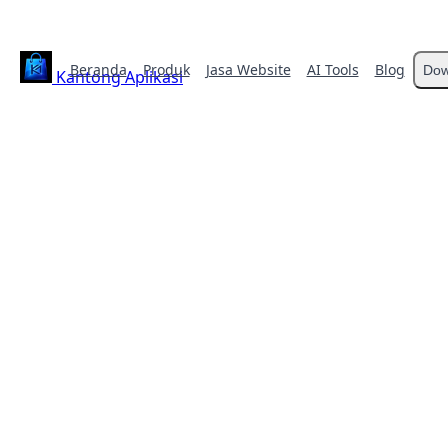
Beranda
Produk
Jasa Website
AI Tools
Blog
Dow
Kantong Aplikasi