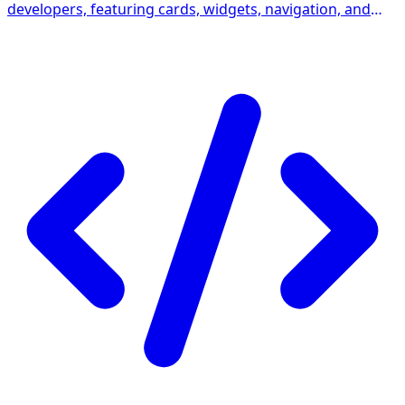
developers, featuring cards, widgets, navigation, and
digital identity.（一个柔和现代的开发者个人主页仪表盘模
板，集成卡片布局、小组件、导航与数字身份展示。）想要更
多下一版本的能力可以在issue留言