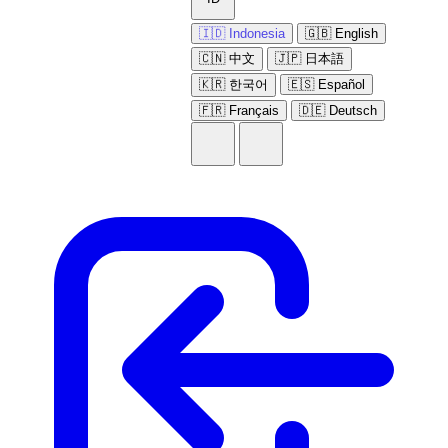
🇮🇩 Indonesia
🇬🇧 English
🇨🇳 中文
🇯🇵 日本語
🇰🇷 한국어
🇪🇸 Español
🇫🇷 Français
🇩🇪 Deutsch