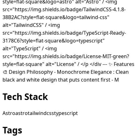
style=flat-square&logo=astro" alt="Astro" / <img
src="https://img.shields.io/badge/TailwindCSS-4.1.8-
38B2AC?style=flat-square&logo=tailwind-css"
alt="TailwindCSS" / <img
src="https://img.shields.io/badge/TypeScript-Ready-
3178C6?style=flat-square&logo=typescript"
alt="TypeScript" / <img
src="https://img.shields.io/badge/License-MIT-green?
style=flat-square" alt="License" / </p </div --- ✨ Features
🎨 Design Philosophy - Monochrome Elegance : Clean
black and white design that puts content first - M
Tech Stack
Astro
astro
tailwindcss
typescript
Tags