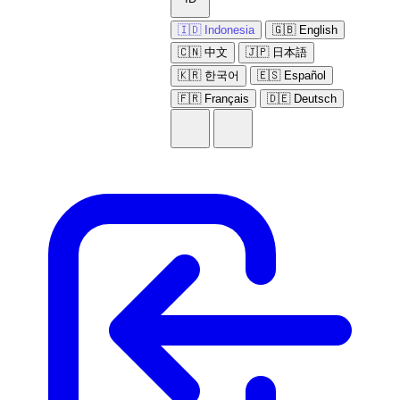
🇮🇩 Indonesia
🇬🇧 English
🇨🇳 中文
🇯🇵 日本語
🇰🇷 한국어
🇪🇸 Español
🇫🇷 Français
🇩🇪 Deutsch