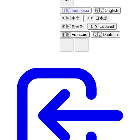
🇮🇩 Indonesia
🇬🇧 English
🇨🇳 中文
🇯🇵 日本語
🇰🇷 한국어
🇪🇸 Español
🇫🇷 Français
🇩🇪 Deutsch