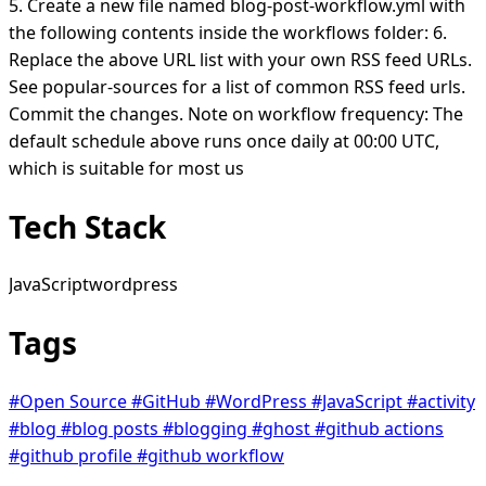
5. Create a new file named blog-post-workflow.yml with
the following contents inside the workflows folder: 6.
Replace the above URL list with your own RSS feed URLs.
See popular-sources for a list of common RSS feed urls.
Commit the changes. Note on workflow frequency: The
default schedule above runs once daily at 00:00 UTC,
which is suitable for most us
Tech Stack
JavaScript
wordpress
Tags
#Open Source
#GitHub
#WordPress
#JavaScript
#activity
#blog
#blog posts
#blogging
#ghost
#github actions
#github profile
#github workflow