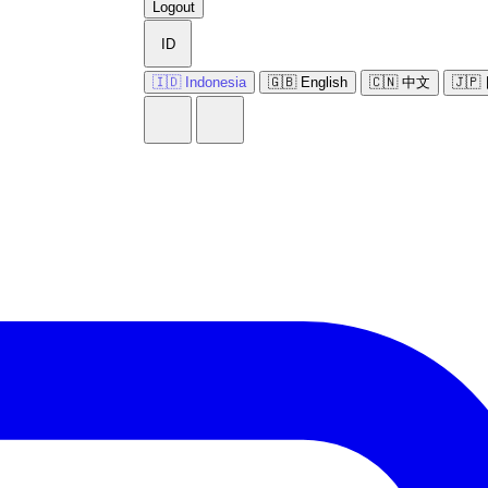
Logout
ID
🇮🇩 Indonesia
🇬🇧 English
🇨🇳 中文
🇯