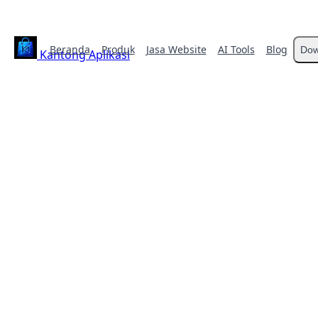
Beranda
Produk
Jasa Website
AI Tools
Blog
Dow
Kantong Aplikasi