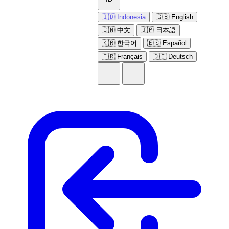
🇮🇩 Indonesia
🇬🇧 English
🇨🇳 中文
🇯🇵 日本語
🇰🇷 한국어
🇪🇸 Español
🇫🇷 Français
🇩🇪 Deutsch