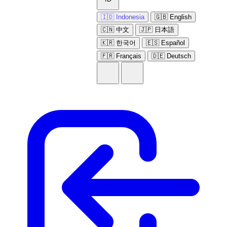
🇮🇩 Indonesia
🇬🇧 English
🇨🇳 中文
🇯🇵 日本語
🇰🇷 한국어
🇪🇸 Español
🇫🇷 Français
🇩🇪 Deutsch