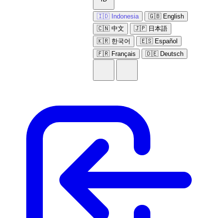
🇮🇩 Indonesia
🇬🇧 English
🇨🇳 中文
🇯🇵 日本語
🇰🇷 한국어
🇪🇸 Español
🇫🇷 Français
🇩🇪 Deutsch