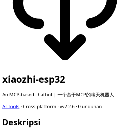
xiaozhi-esp32
An MCP-based chatbot | 一个基于MCP的聊天机器人
AI Tools
·
Cross-platform
·
vv2.2.6
·
0 unduhan
Deskripsi