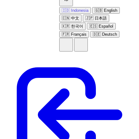
🇮🇩 Indonesia
🇬🇧 English
🇨🇳 中文
🇯🇵 日本語
🇰🇷 한국어
🇪🇸 Español
🇫🇷 Français
🇩🇪 Deutsch