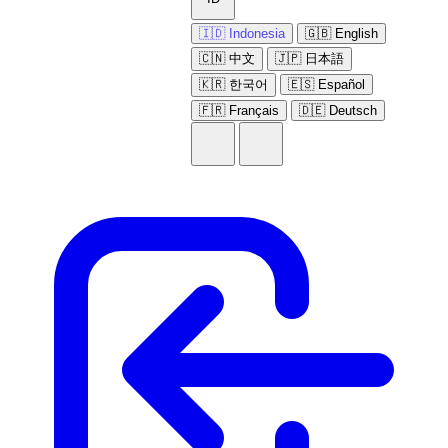
🇮🇩 Indonesia
🇬🇧 English
🇨🇳 中文
🇯🇵 日本語
🇰🇷 한국어
🇪🇸 Español
🇫🇷 Français
🇩🇪 Deutsch