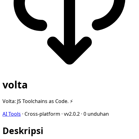
volta
Volta: JS Toolchains as Code. ⚡
AI Tools
·
Cross-platform
·
vv2.0.2
·
0 unduhan
Deskripsi