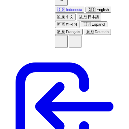
🇮🇩 Indonesia
🇬🇧 English
🇨🇳 中文
🇯🇵 日本語
🇰🇷 한국어
🇪🇸 Español
🇫🇷 Français
🇩🇪 Deutsch