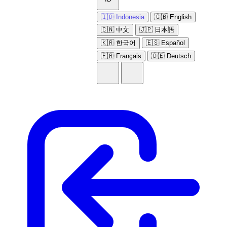
🇮🇩 Indonesia
🇬🇧 English
🇨🇳 中文
🇯🇵 日本語
🇰🇷 한국어
🇪🇸 Español
🇫🇷 Français
🇩🇪 Deutsch