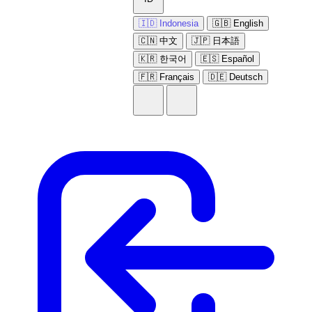
🇮🇩 Indonesia
🇬🇧 English
🇨🇳 中文
🇯🇵 日本語
🇰🇷 한국어
🇪🇸 Español
🇫🇷 Français
🇩🇪 Deutsch