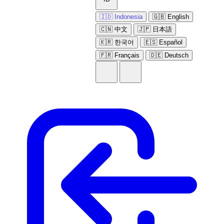
🇮🇩 Indonesia
🇬🇧 English
🇨🇳 中文
🇯🇵 日本語
🇰🇷 한국어
🇪🇸 Español
🇫🇷 Français
🇩🇪 Deutsch