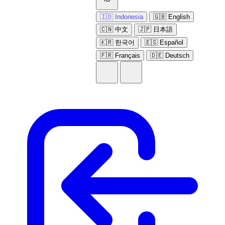
🇮🇩 Indonesia
🇬🇧 English
🇨🇳 中文
🇯🇵 日本語
🇰🇷 한국어
🇪🇸 Español
🇫🇷 Français
🇩🇪 Deutsch